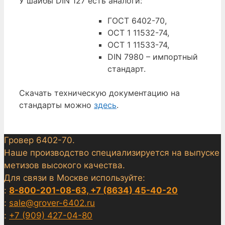
У шайбы DIN 127 есть аналоги:
ГОСТ 6402-70,
ОСТ 1 11532-74,
ОСТ 1 11533-74,
DIN 7980 – импортный
стандарт.
Скачать техническую документацию на
стандарты можно
здесь
.
Гровер 6402-70.
Наше производство специализируется на выпуске
метизов высокого качества.
Для связи в Москве используйте:
:
8-800-201-08-63, +7 (8634) 45-40-20
:
sale@grover-6402.ru
:
+7 (909) 427-04-80