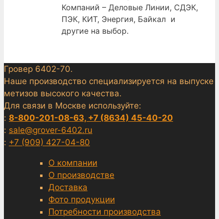
Компаний – Деловые Линии, СДЭК,
ПЭК, КИТ, Энергия, Байкал и
другие на выбор.
Гровер 6402-70.
Наше производство специализируется на выпуске
метизов высокого качества.
Для связи в Москве используйте:
:
8-800-201-08-63, +7 (8634) 45-40-20
:
sale@grover-6402.ru
:
+7 (909) 427-04-80
О компании
О производстве
Доставка
Фото продукции
Потребности производства