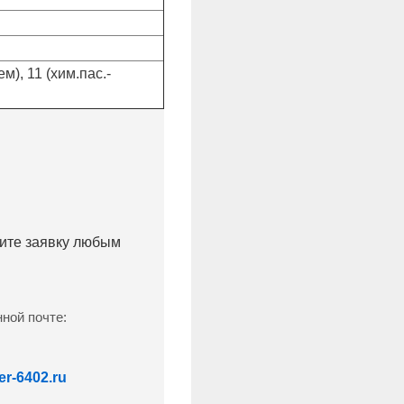
), 11 (хим.пас.-
лите заявку любым
ной почте:
r-6402.ru