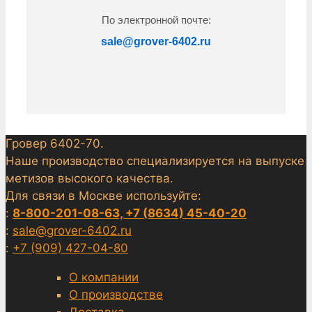
По электронной почте:
sale@grover-6402.ru
Гровер 6402-70.
Наше производство специализируется на выпуске
метизов высокого качества.
Для связи в Москве используйте:
:
8-800-201-08-63, +7 (8634) 45-40-20
:
sale@grover-6402.ru
:
+7 (909) 427-04-80
О компании
О производстве
Доставка