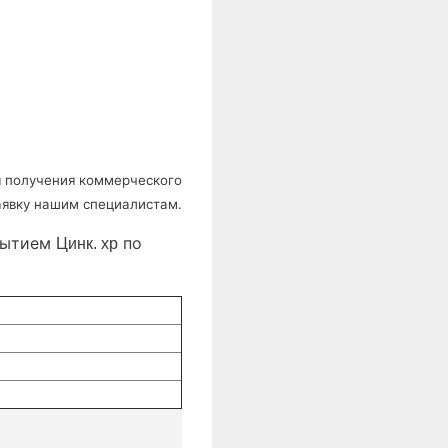
ля получения коммерческого
аявку нашим специалистам.
крытием
по
Цинк. хр