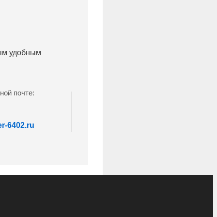
бым удобным
ной почте:
r-6402.ru