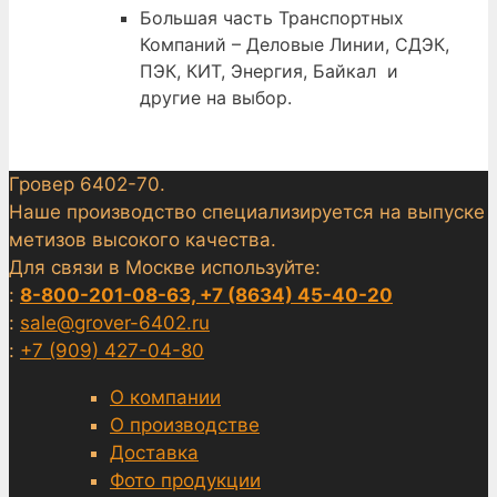
Большая часть Транспортных
Компаний – Деловые Линии, СДЭК,
ПЭК, КИТ, Энергия, Байкал и
другие на выбор.
Гровер 6402-70.
Наше производство специализируется на выпуске
метизов высокого качества.
Для связи в Москве используйте:
:
8-800-201-08-63, +7 (8634) 45-40-20
:
sale@grover-6402.ru
:
+7 (909) 427-04-80
О компании
О производстве
Доставка
Фото продукции