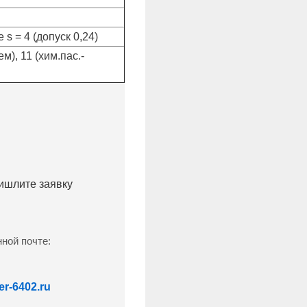
s = 4 (допуск 0,24)
), 11 (хим.пас.-
ришлите заявку
ной почте:
r-6402.ru