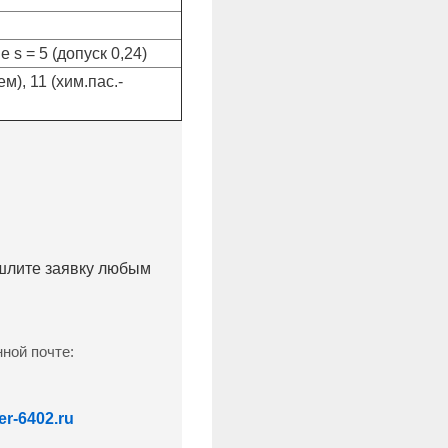
 s = 5 (допуск 0,24)
), 11 (хим.пас.-
ишлите заявку любым
ной почте:
r-6402.ru