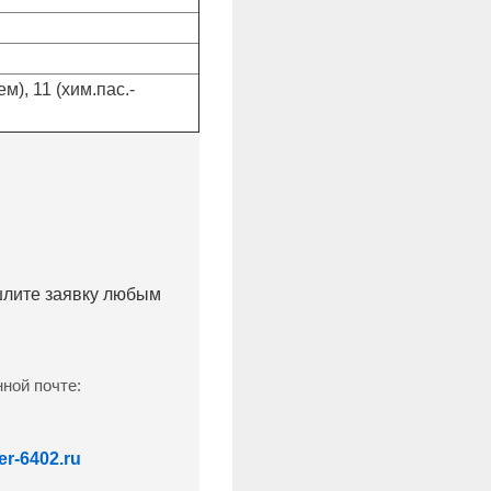
), 11 (хим.пас.-
ишлите заявку любым
ной почте:
r-6402.ru