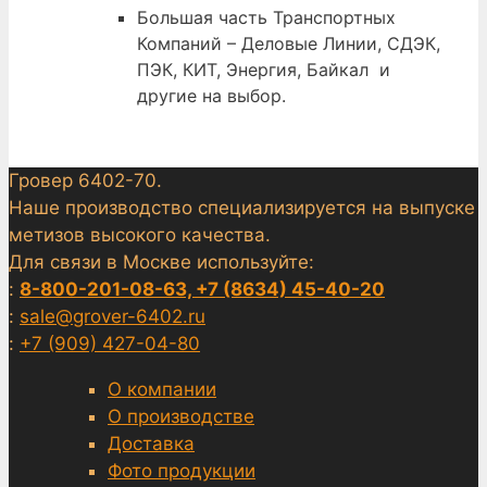
Большая часть Транспортных
Компаний – Деловые Линии, СДЭК,
ПЭК, КИТ, Энергия, Байкал и
другие на выбор.
Гровер 6402-70.
Наше производство специализируется на выпуске
метизов высокого качества.
Для связи в Москве используйте:
:
8-800-201-08-63, +7 (8634) 45-40-20
:
sale@grover-6402.ru
:
+7 (909) 427-04-80
О компании
О производстве
Доставка
Фото продукции