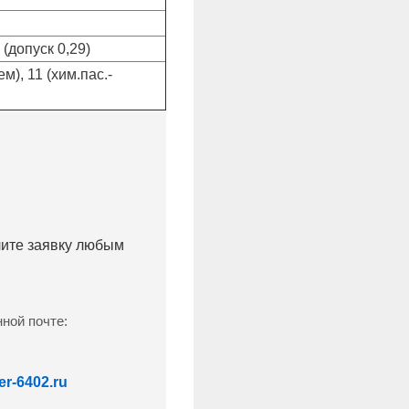
 (допуск 0,29)
), 11 (хим.пас.-
лите заявку любым
ной почте:
r-6402.ru