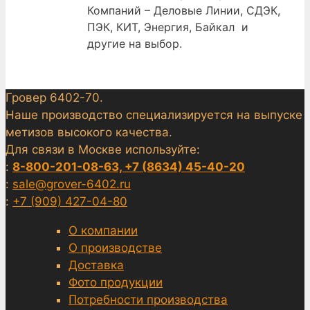
Компаний – Деловые Линии, СДЭК,
ПЭК, КИТ, Энергия, Байкал и
другие на выбор.
Гровер 6402-70.
Наше производство специализируется на выпуске
метизов высокого качества.
Для связи в Москве используйте:
:
8-800-201-08-63, +7 (8634) 45-40-20
:
sale@grover-6402.ru
:
+7 (909) 427-04-80
О компании
О производстве
Доставка
Фото продукции
Потребности производства