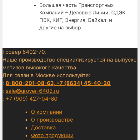
Большая часть Транспортных
Компаний – Деловые Линии, СДЭК,
ПЭК, КИТ, Энергия, Байкал и
другие на выбор.
Гровер 6402-70.
Наше производство специализируется на выпуске
метизов высокого качества.
Для связи в Москве используйте:
:
8-800-201-08-63, +7 (8634) 45-40-20
:
sale@grover-6402.ru
:
+7 (909) 427-04-80
О компании
О производстве
Доставка
Фото продукции