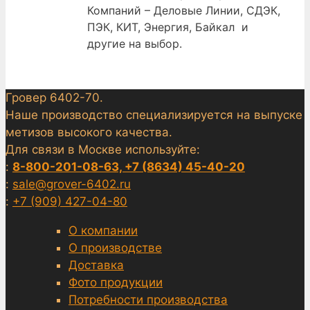
Компаний – Деловые Линии, СДЭК,
ПЭК, КИТ, Энергия, Байкал и
другие на выбор.
Гровер 6402-70.
Наше производство специализируется на выпуске
метизов высокого качества.
Для связи в Москве используйте:
:
8-800-201-08-63, +7 (8634) 45-40-20
:
sale@grover-6402.ru
:
+7 (909) 427-04-80
О компании
О производстве
Доставка
Фото продукции
Потребности производства